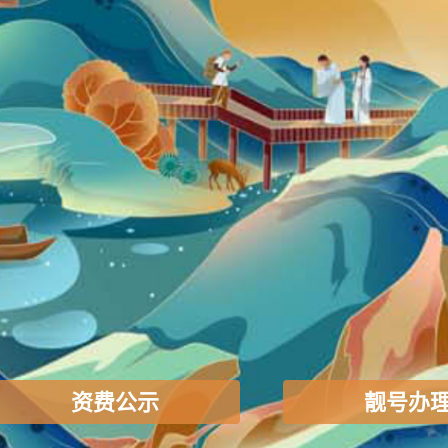
资费公示
靓号办